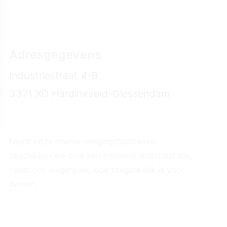
Mail info@locktransport.nl
Adresgegevens
Industriestraat 4-B
3371 XD Hardinxveld-Giessendam
Route
Naast onze interne reinigingsfaciliteiten
beschikken we over een moderne wasstraat die,
naast ons wagenpark, ook toegankelijk is voor
derden.