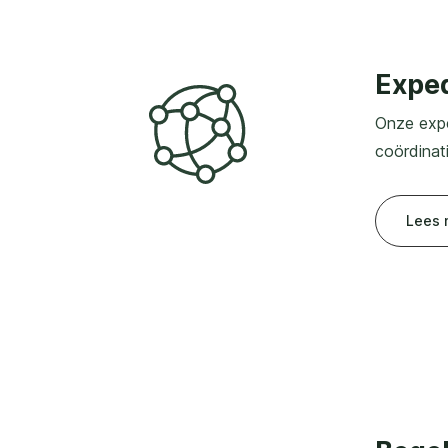
Exped
Onze expe
coördinati
Lees 