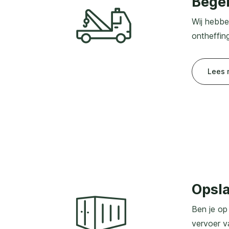
Begel
Wij hebbe
ontheffin
Lees 
Opsla
Ben je op
vervoer va