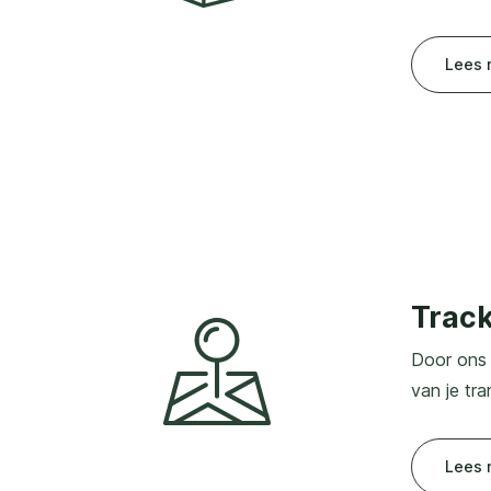
Lees 
Track
Door ons 
van je tr
Lees 