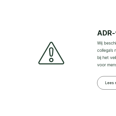
ADR-v
Wij besch
collega’s 
bij het ve
voor mens,
Lees 