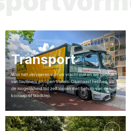
ransportv
Transport
Voor het vervoeren van uw vracht maken we gebruik
van tautliners en open trailers. Daarnaast hebben we
de mogelijkheid tot zelf lossen met behulp van een
kooiaap of laadklep.