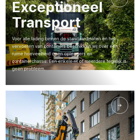
Exceptioneel
Transport
Voor alle lading binnen de standaardmaten en het
vervoeren van containers beschikken wij over een
ruime hoeveelheid open opleggers en
containerchassis. Een enkele rit of meerdere tegelijk is
geen probleem.