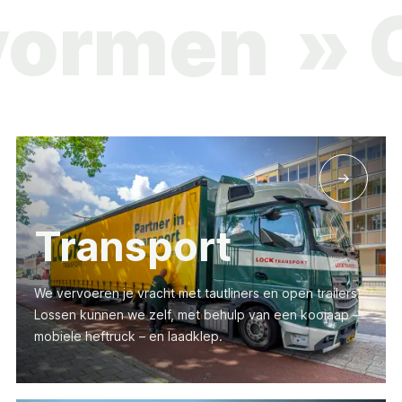
ortvormen
Transport
We vervoeren je vracht met tautliners en open trailers.
Lossen kunnen we zelf, met behulp van een kooiaap –
mobiele heftruck – en laadklep.