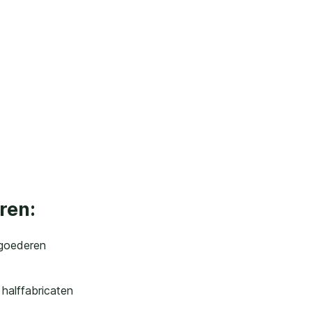
ren:
kgoederen
halffabricaten