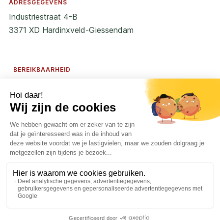
ADRESGEGEVENS
Industriestraat 4-B
3371 XD Hardinxveld-Giessendam
BEREIKBAARHEID
Ma-Vr | 24/7 bereikbaar
Za-Zo | 24/7 bereikbaar
VOLG ONS