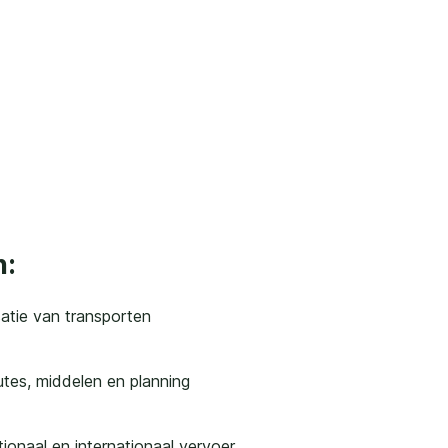
n:
satie van transporten
tes, middelen en planning
ionaal en internationaal vervoer